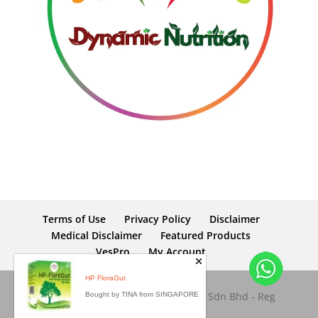
Terms of Use
Privacy Policy
Disclaimer
Medical Disclaimer
Featured Products
VesPro
My Account
HP FloraGut
Copyright © 2026 Dynamic Nutrition Sdn Bhd - Reg
Bought by TINA from SINGAPORE
No: 653945-M. All rights reserved.