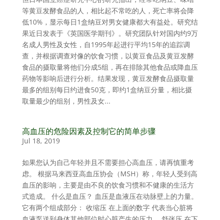
等黄豆发酵食品的人，相比起不常吃的人，死亡率将会降
低10%，显示每日1盒纳豆对男女健康都大有益处。研究结
果近日发表于《英国医学期刊》。研究团队针对国内约9万
名成人男性及女性，自1995年起进行平均15年的追踪调
查，并根据调查对像的饮食习惯，以黄豆食品及黄豆发酵
食品的摄取量将他们分成5组，再在排除其他食品或降血压
药物等影响后进行分析。结果发现，黄豆发酵食品摄取量
最多的组别每日约进食50克，即约1盒纳豆分量，相比摄
取量最少的组别，男性及女...
高血压的危险因素及控制它的简单步骤
Jul 18, 2019
如果您认为自己年轻并且不需要担心高血压，请再慎重考
虑。 根据马来西亚高血压协会（MSH）称，年轻人受到高
血压的影响，主要是由不良的饮食习惯和不健康的生活方
式造成。 什么是血压？ 血压是血液压在动脉壁上的力量。
它有两个组成部分： 收缩压 在上面的数字 代表当心脏将
血液泵送到身体其他部位时心脏产生的压力。 舒张压 在下