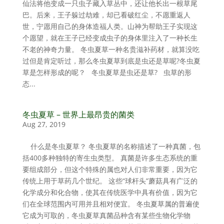
仙法将他变成一只虫子藏入草丛中，还让他长出一根草尾
巴。后来，王子躲过劫难，却已看破红尘，不愿重返人
世，宁愿用自己的身体造福人类。山神为帮助王子实现这
个愿望，就在王子已经变成虫子的身体里注入了一种长生
不老的神奇力量。 冬虫夏草一种名贵滋补药材，就算没吃
过但是肯定听过，那么冬虫夏草到底是虫还是草呢?冬虫夏
草是怎样形成的呢？ 冬虫夏草是虫还是草? 虫草的形
态...
冬虫夏草 – 世界上最昂贵的菌类
Aug 27, 2019
什么是冬虫夏草？ 冬虫夏草的名称描述了一种真菌，包
括400多种独特的寄生虫类型。 真菌是许多生态系统的重
要组成部分，但这个特殊的属也对人们非常重要，因为它
传统上用于草药几个世纪。 这些“球杆头”蘑菇具有广泛的
化学成分和化合物，使其在传统医学中具有价值，因为它
们在全球范围内可用并且相对便宜。 冬虫夏草属的普遍使
它成为可取的，冬虫夏草真菌品种含有某些生物化学物