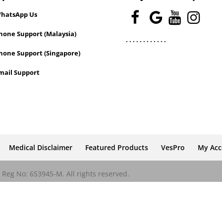
hatsApp Us
one Support (Malaysia)
.
.
.
.
.
.
.
.
.
.
.
.
hone Support (Singapore)
mail Support
Medical Disclaimer
Featured Products
VesPro
My Ac
Reg No: 653945-M. All rights reserved.