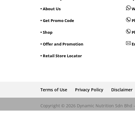
• About Us
W
• Get Promo Code
Ph
• Shop
P
• Offer and Promotion
E
• Retail Store Locator
Terms of Use
Privacy Policy
Disclaimer
Copyright © 2026 Dynamic Nutrition Sdn Bhd - 