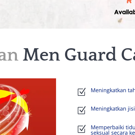
an
Men Guard C
Meningkatkan tah
Z
Meningkatkan jis
Z
Memperbaiki tid
Z
seksual secara k