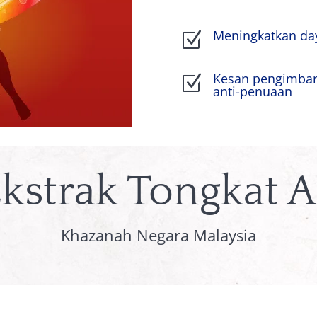
Meningkatkan day
Z
Kesan pengimbang
Z
anti-penuaan
kstrak Tongkat A
Khazanah Negara Malaysia