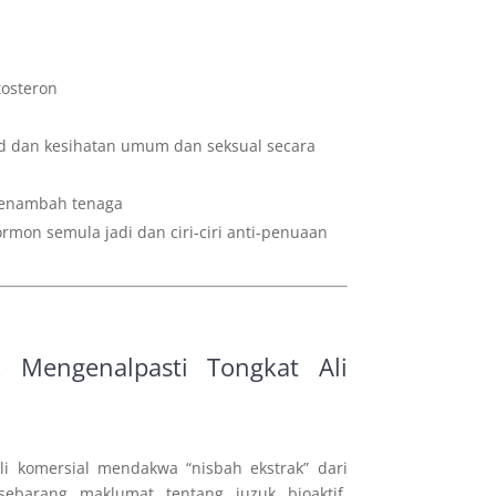
i
tosteron
d dan kesihatan umum dan seksual secara
 penambah tenaga
on semula jadi dan ciri-ciri anti-penuaan
 Mengenalpasti Tongkat Ali
i komersial mendakwa “nisbah ekstrak” dari
sebarang maklumat tentang juzuk bioaktif,