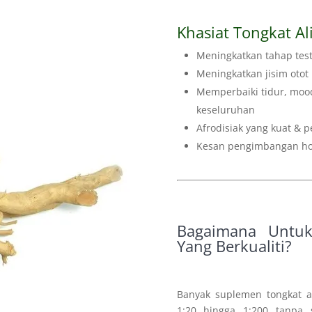
Khasiat Tongkat Al
Meningkatkan tahap tes
Meningkatkan jisim otot
Memperbaiki tidur, moo
keseluruhan
Afrodisiak yang kuat &
Kesan pengimbangan horm
Bagaimana Untuk
Yang Berkualiti?
Banyak suplemen tongkat al
1:20 hingga 1:200 tanpa 