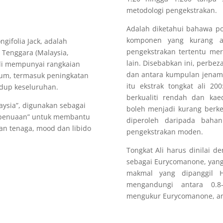
metodologi pengekstrakan.
Adalah diketahui bahawa p
komponen yang kurang ak
ngifolia Jack, adalah
pengekstrakan tertentu mer
 Tenggara (Malaysia,
lain. Disebabkan ini, perbe
Ali mempunyai rangkaian
dan antara kumpulan jenama
mum, termasuk peningkatan
itu ekstrak tongkat ali 2
hidup keseluruhan.
berkualiti rendah dan ka
laysia”, digunakan sebagai
boleh menjadi kurang berke
i-penuaan” untuk membantu
diperoleh daripada bahan
an tenaga, mood dan libido
pengekstrakan moden.
Tongkat Ali harus dinilai d
sebagai Eurycomanone, yang 
makmal yang dipanggil HP
mengandungi antara 0.8
mengukur Eurycomanone, and