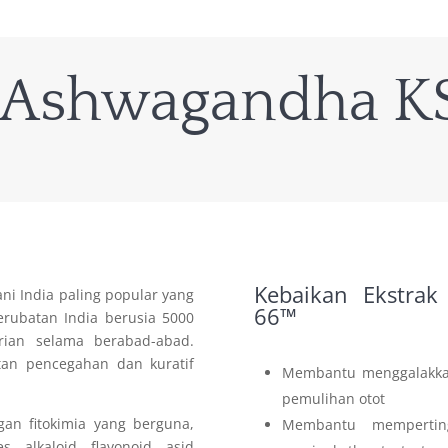
k Ashwagandha 
Kebaikan Ekstra
i India paling popular yang
66™
erubatan India berusia 5000
rian selama berabad-abad.
an pencegahan dan kuratif
Membantu menggalakkan
pemulihan otot
n fitokimia yang berguna,
Membantu memperting
s, alkaloid, flavonoid, asid