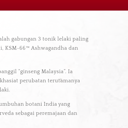
alah gabungan 3 tonik lelaki paling
Ali, KSM-66™ Ashwagandha dan
anggil “ginseng Malaysia”. Ia
khasiat perubatan terutamanya
aki.
tumbuhan botani India yang
rveda sebagai peremajaan dan