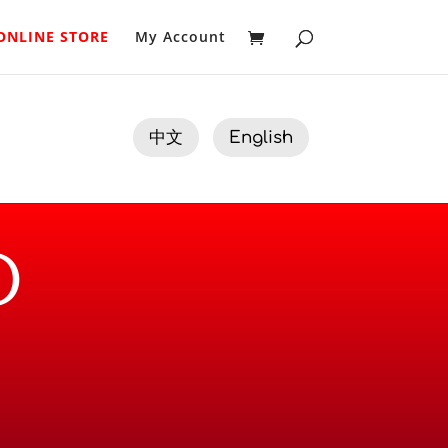
ONLINE STORE
My Account
中文
English
D