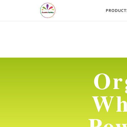
PRODUCT
Or
Wh
Po