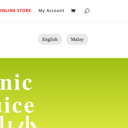
ONLINE STORE
My Account
English
Malay
nic
ice
火山小