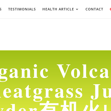
S
TESTIMONIALS
HEALTH ARTICLE
CONTACT
ganic Volca
eatgrass Ju
wder有机