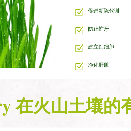
促进新陈代谢
Z
防止蛀牙
Z
建立红细胞
Z
净化肝脏
Z
adry 在火山土壤