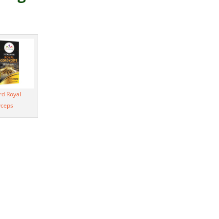
rd Royal
yceps