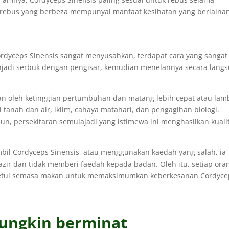
 rebus yang berbeza mempunyai manfaat kesihatan yang berlaina
ordyceps Sinensis sangat menyusahkan, terdapat cara yang sangat
njadi serbuk dengan pengisar, kemudian menelannya secara lang
an oleh ketinggian pertumbuhan dan matang lebih cepat atau lam
i tanah dan air, iklim, cahaya matahari, dan pengagihan biologi.
un, persekitaran semulajadi yang istimewa ini menghasilkan kualit
bil Cordyceps Sinensis, atau menggunakan kaedah yang salah, ia
r dan tidak memberi faedah kepada badan. Oleh itu, setiap ora
etul semasa makan untuk memaksimumkan keberkesanan Cordyce
ungkin berminat