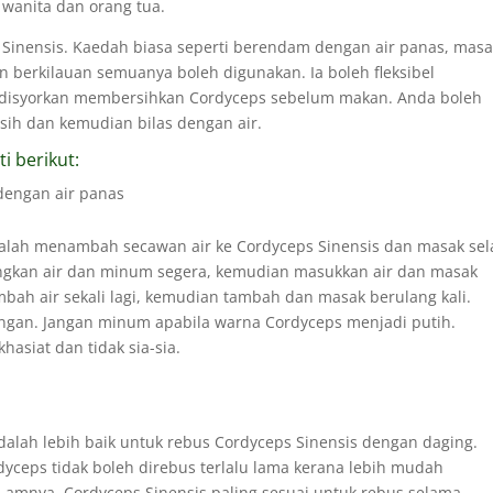
wanita dan orang tua.
Sinensis. Kaedah biasa seperti berendam dengan air panas, mas
n berkilauan semuanya boleh digunakan. Ia boleh fleksibel
da disyorkan membersihkan Cordyceps sebelum makan. Anda boleh
ih dan kemudian bilas dengan air.
i berikut:
dengan air panas
alah menambah secawan air ke Cordyceps Sinensis dan masak se
angkan air dan minum segera, kemudian masukkan air dan masak
mbah air sekali lagi, kemudian tambah dan masak berulang kali.
ngan. Jangan minum apabila warna Cordyceps menjadi putih.
asiat dan tidak sia-sia.
dalah lebih baik untuk rebus Cordyceps Sinensis dengan daging.
yceps tidak boleh direbus terlalu lama kerana lebih mudah
a amnya, Cordyceps Sinensis paling sesuai untuk rebus selama