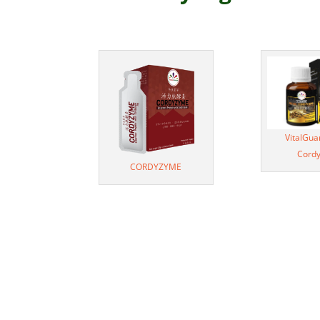
VitalGua
Cord
CORDYZYME