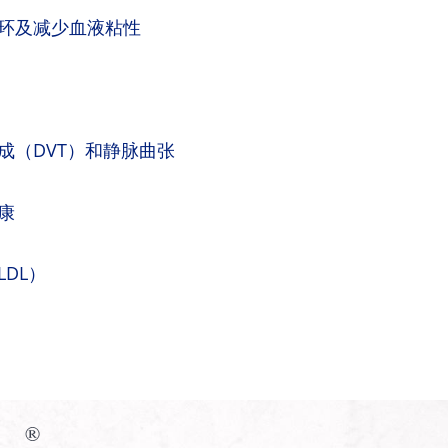
环及减少血液粘性
成（DVT）和静脉曲张
康
DL）
®