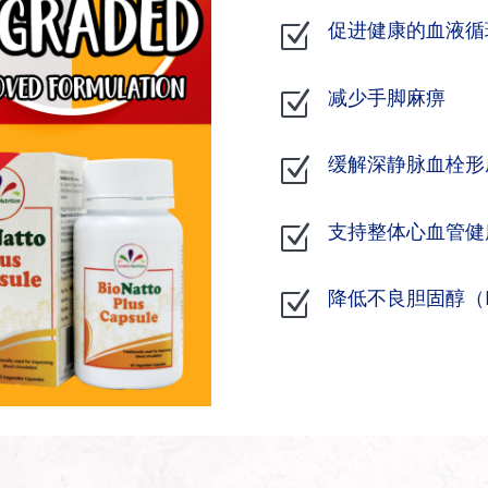
促进健康的血液循
Z
减少手脚麻痹
Z
缓解深静脉血栓形
Z
支持整体心血管健
Z
降低不良胆固醇（L
Z